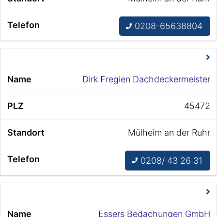
0208-65638804
Dirk Fregien Dachdeckermeister
45472
Mülheim an der Ruhr
0208/ 43 26 31
Essers Bedachungen GmbH